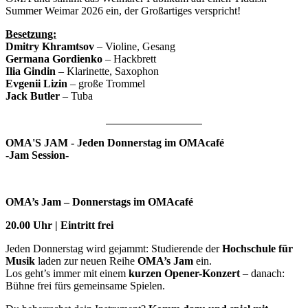
Summer Weimar 2026 ein, der Großartiges verspricht!
Besetzung:
Dmitry Khramtsov
– Violine, Gesang
Germana Gordienko
– Hackbrett
Ilia Gindin
– Klarinette, Saxophon
Evgenii Lizin
– große Trommel
Jack Butler
– Tuba
OMA'S JAM - Jeden Donnerstag im OMAcafé
-Jam Session-
OMA’s Jam – Donnerstags im OMAcafé
20.00 Uhr | Eintritt frei
Jeden Donnerstag wird gejammt: Studierende der
Hochschule für
Musik
laden zur neuen Reihe
OMA’s Jam
ein.
Los geht’s immer mit einem
kurzen Opener-Konzert
– danach:
Bühne frei fürs gemeinsame Spielen.