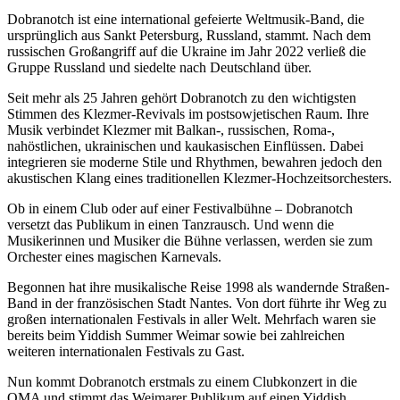
Dobranotch ist eine international gefeierte Weltmusik-Band, die
ursprünglich aus Sankt Petersburg, Russland, stammt. Nach dem
russischen Großangriff auf die Ukraine im Jahr 2022 verließ die
Gruppe Russland und siedelte nach Deutschland über.
Seit mehr als 25 Jahren gehört Dobranotch zu den wichtigsten
Stimmen des Klezmer-Revivals im postsowjetischen Raum. Ihre
Musik verbindet Klezmer mit Balkan-, russischen, Roma-,
nahöstlichen, ukrainischen und kaukasischen Einflüssen. Dabei
integrieren sie moderne Stile und Rhythmen, bewahren jedoch den
akustischen Klang eines traditionellen Klezmer-Hochzeitsorchesters.
Ob in einem Club oder auf einer Festivalbühne – Dobranotch
versetzt das Publikum in einen Tanzrausch. Und wenn die
Musikerinnen und Musiker die Bühne verlassen, werden sie zum
Orchester eines magischen Karnevals.
Begonnen hat ihre musikalische Reise 1998 als wandernde Straßen-
Band in der französischen Stadt Nantes. Von dort führte ihr Weg zu
großen internationalen Festivals in aller Welt. Mehrfach waren sie
bereits beim Yiddish Summer Weimar sowie bei zahlreichen
weiteren internationalen Festivals zu Gast.
Nun kommt Dobranotch erstmals zu einem Clubkonzert in die
OMA und stimmt das Weimarer Publikum auf einen Yiddish